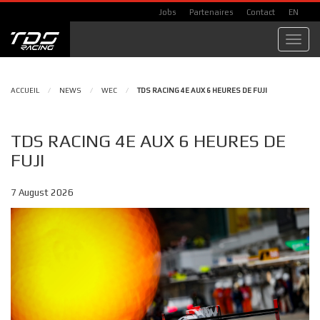
Jobs
Partenaires
Contact
EN
Toggl
navig
ACCUEIL
/
NEWS
/
WEC
/
TDS RACING 4E AUX 6 HEURES DE FUJI
TDS RACING 4E AUX 6 HEURES DE
FUJI
7 August 2026