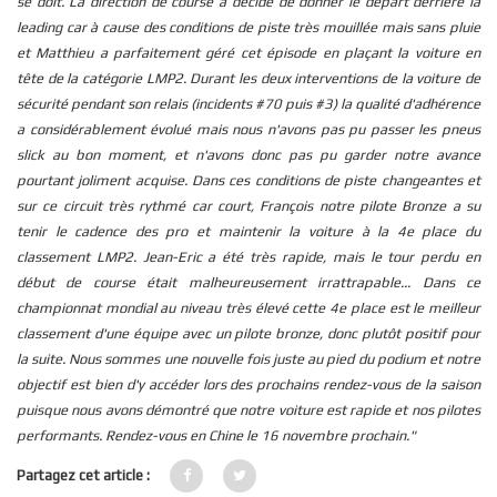
se doit. La direction de course a décidé de donner le départ derrière la
leading car à cause des conditions de piste très mouillée mais sans pluie
et Matthieu a parfaitement géré cet épisode en plaçant la voiture en
tête de la catégorie LMP2. Durant les deux interventions de la voiture de
sécurité pendant son relais (incidents #70 puis #3) la qualité d'adhérence
a considérablement évolué mais nous n'avons pas pu passer les pneus
slick au bon moment, et n'avons donc pas pu garder notre avance
pourtant joliment acquise. Dans ces conditions de piste changeantes et
sur ce circuit très rythmé car court, François notre pilote Bronze a su
tenir le cadence des pro et maintenir la voiture à la 4e place du
classement LMP2. Jean-Eric a été très rapide, mais le tour perdu en
début de course était malheureusement irrattrapable... Dans ce
championnat mondial au niveau très élevé cette 4e place est le meilleur
classement d'une équipe avec un pilote bronze, donc plutôt positif pour
la suite. Nous sommes une nouvelle fois juste au pied du podium et notre
objectif est bien d'y accéder lors des prochains rendez-vous de la saison
puisque nous avons démontré que notre voiture est rapide et nos pilotes
performants. Rendez-vous en Chine le 16 novembre prochain."
Partagez cet article :