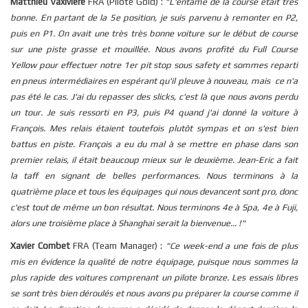
Matthieu Vaxivière
FRA (Pilote Gold) :
"L'entame de la course était très
bonne. En partant de la 5e position, je suis parvenu à remonter en P2,
puis en P1. On avait une très très bonne voiture sur le début de course
sur une piste grasse et mouillée. Nous avons profité du Full Course
Yellow pour effectuer notre 1er pit stop sous safety et sommes reparti
en pneus intermédiaires en espérant qu'il pleuve à nouveau, mais ce n'a
pas été le cas. J'ai du repasser des slicks, c'est là que nous avons perdu
un tour. Je suis ressorti en P3, puis P4 quand j'ai donné la voiture à
François. Mes relais étaient toutefois plutôt sympas et on s'est bien
battus en piste. François a eu du mal à se mettre en phase dans son
premier relais, il était beaucoup mieux sur le deuxième. Jean-Eric a fait
la taff en signant de belles performances. Nous terminons à la
quatrième place et tous les équipages qui nous devancent sont pro, donc
c'est tout de même un bon résultat. Nous terminons 4e à Spa, 4e à Fuji,
alors une troisième place à Shanghai serait la bienvenue... !"
Xavier Combet
FRA (Team Manager) :
"Ce week-end a une fois de plus
mis en évidence la qualité de notre équipage, puisque nous sommes la
plus rapide des voitures comprenant un pilote bronze. Les essais libres
se sont très bien déroulés et nous avons pu préparer la course comme il