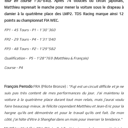
tour en course 1'30''640
). Après 74 boucles du circuit japonais,
Matthieu reprenait le manche pour mener la voiture sous le drapeau à
damier à la quatrième place des LMP2. TDS Racing marque ainsi 12
points au championnat FIA WEC.
FP1 - 45 Tours - P1 - 1’30’’360
FP2 - 29 Tours - P4 - 1’31’’040
FP3 - 48 Tours - P2 - 1'29''582
Qualification - P5 - 1'28''769 (Matthieu & François)
Course - P4
François Perrodo
FRA (Pilote Bronze) :
"Fuji est un circuit difficile et je ne
suis pas très content de mes performances du jour. J'ai maintenu la
voiture à la quatrième place durant tout mon relais, mais j'aurai voulu
faire beaucoup mieux. Je félicite cependant Matthieu et Jean-Eric pour la
hargne qu'ils ont démontrée et pour le travail qu'ils ont fait. De mon
côté, j'ai hâte d'être à Shanghai dans un mois pour inverser la tendance."