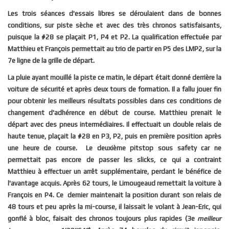
Les trois séances d'essais libres se déroulaient dans de bonnes
conditions, sur piste sèche et avec des très chronos satisfaisants,
puisque la #28 se plaçait P1, P4 et P2. La qualification effectuée par
Matthieu et François permettait au trio de partir en P5 des LMP2, sur la
7e ligne de la grille de départ.
La pluie ayant mouillé la piste ce matin, le départ était donné derrière la
voiture de sécurité et après deux tours de formation. Il a fallu jouer fin
pour obtenir les meilleurs résultats possibles dans ces conditions de
changement d'adhérence en début de course. Matthieu prenait le
départ avec des pneus intermédiaires. Il effectuait un double relais de
haute tenue, plaçait la #28 en P3, P2, puis en première position après
une heure de course. Le deuxième pitstop sous safety car ne
permettait pas encore de passer les slicks, ce qui a contraint
Matthieu à effectuer un arrêt supplémentaire, perdant le bénéfice de
l'avantage acquis. Après 62 tours, le Limougeaud remettait la voiture à
François en P4. Ce dernier maintenait la position durant son relais de
48 tours et peu après la mi-course, il laissait le volant à Jean-Eric, qui
gonflé à bloc, faisait des chronos toujours plus rapides (3e
meilleur