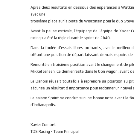
Après deux résultats en dessous des espérances à Watkins 
avec une
troisième place sur la piste du Wisconsin pour le duo Stev
Avant la pause estivale, l’équipage de l’équipe de Xavier 
racing » a été la règle durant le sprint de 2h40.
Dans la foulée d’essais libres probants, avec le meilleur
offrant une position de départ laissant de vrais espoirs de
Remonté en troisième position avant le changement de pilo
Mikkel Jensen. Ce dernier reste dans le bon wagon, avant de 
Le Danois réussit toutefois à reprendre sa position au pr
sécurise un résultat d’importance pour redonner un nouvel él
La saison Sprint se conclut sur une bonne note avant la f
d’Indianapolis.
Xavier Combet
TDS Racing - Team Principal