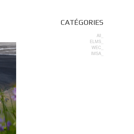
CATÉGORIES
All_
ELMS_
WEC_
IMSA_