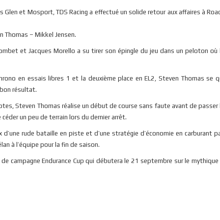
Glen et Mosport, TDS Racing a effectué un solide retour aux affaires à Roa
en Thomas – Mikkel Jensen.
Combet et Jacques Morello a su tirer son épingle du jeu dans un peloton où 
 chrono en essais libres 1 et la deuxième place en EL2, Steven Thomas se qu
 bon résultat.
tes, Steven Thomas réalise un début de course sans faute avant de passer le
céder un peu de terrain lors du dernier arrêt.
ix d’une rude bataille en piste et d’une stratégie d’économie en carburant p
an à l’équipe pour la fin de saison.
in de campagne Endurance Cup qui débutera le 21 septembre sur le mythique 