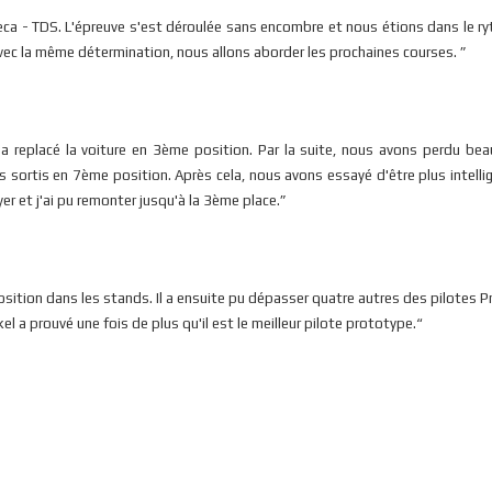
reca - TDS. L'épreuve s'est déroulée sans encombre et nous étions dans le r
Avec la même détermination, nous allons aborder les prochaines courses. ”
t a replacé la voiture en 3ème position. Par la suite, nous avons perdu be
sortis en 7ème position. Après cela, nous avons essayé d'être plus intelli
yer et j'ai pu remonter jusqu'à la 3ème place.”
position dans les stands. Il a ensuite pu dépasser quatre autres des pilotes 
l a prouvé une fois de plus qu'il est le meilleur pilote prototype.“