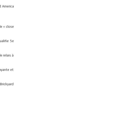
d America
le « close
alifie 5e
 relais à
ayante et
Brickyard