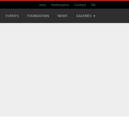
Jobs
Partenaires
Contact
EN
EVENTS
FOUNDATION
NEWS
GALERIES