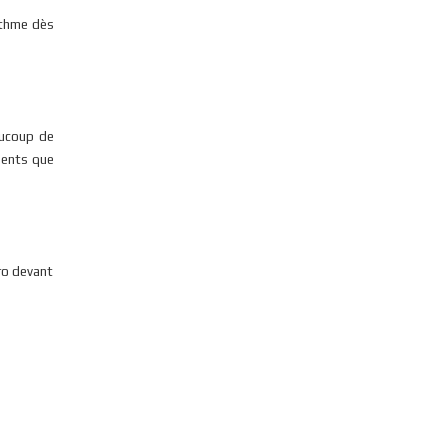
ythme dès
aucoup de
gents que
Pro devant