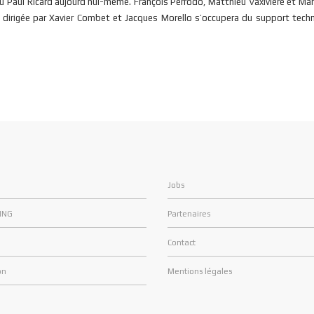
 Paul Ricard aujourd’hui-même. François Perrodo, Matthieu Vaxivière et Man
ne dirigée par Xavier Combet et Jacques Morello s’occupera du support tech
Jobs
ING
Partenaires
Contact
on
Mentions légales