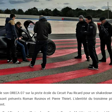
 de son ORECA 07 sur la piste école du Circuit Pau Ricard pour un shakedown.
sont présents Roman Rusinov et Pierre Thiriet. L’identité du troisième pi
ent.