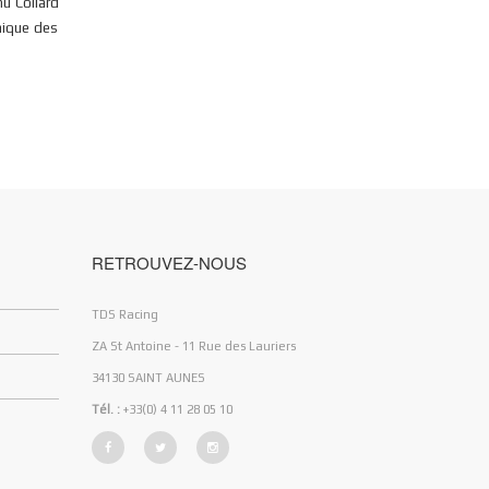
u Collard
nique des
RETROUVEZ-NOUS
TDS Racing
ZA St Antoine - 11 Rue des Lauriers
34130 SAINT AUNES
Tél. :
+33(0) 4 11 28 05 10