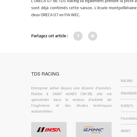
L’ORECA 07 du TDS Racing va également prendre la piste au
sont déjà confirmés cette saison. L’écurie montpelliérai
deux ORECA 07 en FIA WEC.
Partagez cet article :
TDS RACING
RACING
Entreprise active depuis une dizaine d'années.
ENGINEER
Établie à SAINT AUNES (34130), elle est
spécialisée dans le secteur d'activité de
l'ingénierie et des études techniques
EVENTS
automobiles.
Foundati
NEWS